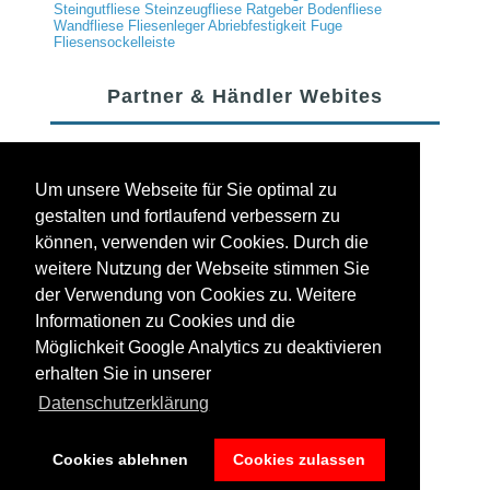
Steingutfliese
Steinzeugfliese
Ratgeber
Bodenfliese
Wandfliese
Fliesenleger
Abriebfestigkeit
Fuge
Fliesensockelleiste
Partner & Händler Webites
Um unsere Webseite für Sie optimal zu
gestalten und fortlaufend verbessern zu
können, verwenden wir Cookies. Durch die
weitere Nutzung der Webseite stimmen Sie
der Verwendung von Cookies zu. Weitere
Informationen zu Cookies und die
Möglichkeit Google Analytics zu deaktivieren
Designed by
AnaBe
.
erhalten Sie in unserer
Datenschutzerklärung
Cookies ablehnen
Cookies zulassen