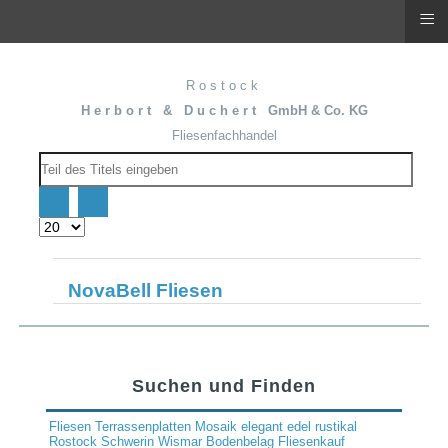
≡
R o s t o c k
H e r b o r t & D u c h e r t GmbH & Co. KG
Fliesenfachhandel
Teil
des
Titels
eingeben
Anzeige
#
NovaBell Fliesen
Suchen und Finden
Fliesen
Terrassenplatten
Mosaik
elegant
edel
rustikal
Rostock
Schwerin
Wismar
Bodenbelag
Fliesenkauf