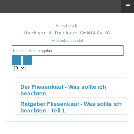
≡
R o s t o c k
H e r b o r t & D u c h e r t GmbH & Co. KG
Fliesenfachhandel
Teil
des
Titels
eingeben
Anzeige
#
Der Fliesenkauf - Was sollte ich
beachten
Ratgeber Fliesenkauf - Was sollte ich
beachten - Teil 1