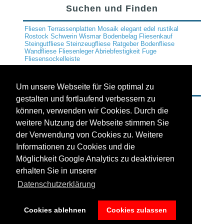
Suchen und Finden
Fliesen
Terrassenplatten
Mosaik
elegant
edel
rustikal
Rostock
Schwerin
Wismar
Bodenbelag
Fliesenkauf
Steingutfliese
Steinzeugfliese
Ratgeber
Bodenfliese
Wandfliese
Fliesenleger
Abriebfestigkeit
Fuge
Fliesensockelleiste
Partner & Händler Webites
Um unsere Webseite für Sie optimal zu
gestalten und fortlaufend verbessern zu
können, verwenden wir Cookies. Durch die
weitere Nutzung der Webseite stimmen Sie
der Verwendung von Cookies zu. Weitere
Informationen zu Cookies und die
Möglichkeit Google Analytics zu deaktivieren
erhalten Sie in unserer
Datenschutzerklärung
Designed by
AnaBe
.
Cookies ablehnen
Cookies zulassen