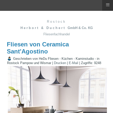
≡
R o s t o c k
H e r b o r t & D u c h e r t GmbH & Co. KG
Fliesenfachhandel
Fliesen von Ceramica
Sant'Agostino
Geschrieben von HeDu Fliesen - Küchen - Kaminstudio - in
Rostock Pampow und Wismar
|
Drucken
|
E-Mail
|
Zugriffe: 9248