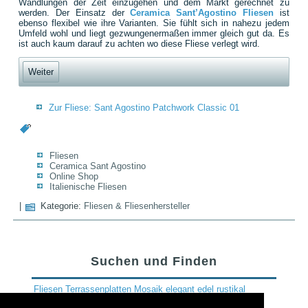
Wandlungen der Zeit einzugehen und dem Markt gerechnet zu
werden. Der Einsatz der
Ceramica Sant’Agostino Fliesen
ist
ebenso flexibel wie ihre Varianten. Sie fühlt sich in nahezu jedem
Umfeld wohl und liegt gezwungenermaßen immer gleich gut da. Es
ist auch kaum darauf zu achten wo diese Fliese verlegt wird.
Weiter
Zur Fliese: Sant Agostino Patchwork Classic 01
Fliesen
Ceramica Sant Agostino
Online Shop
Italienische Fliesen
|
Kategorie:
Fliesen & Fliesenhersteller
Suchen und Finden
Fliesen
Terrassenplatten
Mosaik
elegant
edel
rustikal
Rostock
Schwerin
Wismar
Bodenbelag
Fliesenkauf